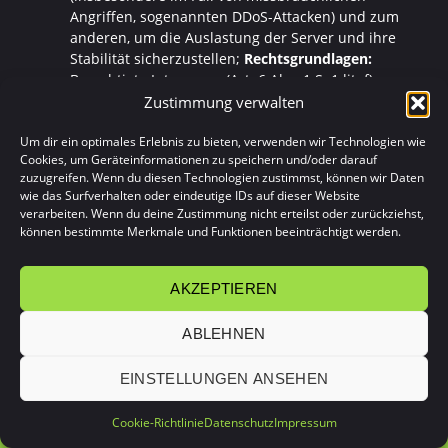
Angriffen, sogenannten DDoS-Attacken) und zum
anderen, um die Auslastung der Server und ihre
Stabilität sicherzustellen;
Rechtsgrundlagen:
Berechtigte Interessen (Art. 6 Abs. 1 S. 1 lit. f)
DSGVO);
Löschung von Daten:
Logfile-
Zustimmung verwalten
Informationen werden für die Dauer von maximal
30 Tagen gespeichert und danach gelöscht oder
Um dir ein optimales Erlebnis zu bieten, verwenden wir Technologien wie
Cookies, um Geräteinformationen zu speichern und/oder darauf
anonymisiert. Daten, deren weitere Aufbewahrung
zuzugreifen. Wenn du diesen Technologien zustimmst, können wir Daten
zu Beweiszwecken erforderlich ist, sind bis zur
wie das Surfverhalten oder eindeutige IDs auf dieser Website
endgültigen Klärung des jeweiligen Vorfalls von der
verarbeiten. Wenn du deine Zustimmung nicht erteilst oder zurückziehst,
Löschung ausgenommen.
können bestimmte Merkmale und Funktionen beeinträchtigt werden.
BLOGS UND PUBLIKATIONSMEDIEN
AKZEPTIEREN
Wir nutzen Blogs oder vergleichbare Mittel der
Onlinekommunikation und Publikation (nachfolgend
"Publikationsmedium"). Die Daten der Leser werden für
ABLEHNEN
die Zwecke des Publikationsmediums nur insoweit
verarbeitet, als es für dessen Darstellung und die
EINSTELLUNGEN ANSEHEN
Kommunikation zwischen Autoren und Lesern oder aus
Gründen der Sicherheit erforderlich ist. Im Übrigen
Cookie-Richtlinie
Datenschutz
Impressum
verweisen wir auf die Informationen zur Verarbeitung